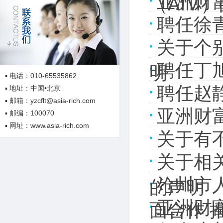
亚洲财
（AIM
聘任徐
关于个
聘任丁
明
▪ 电话：010-65535862
聘任赵
▪ 地址：中国•北京
▪ 邮箱：yzcflt@asia-rich.com
亚洲财
▪ 邮编：100070
▪ 网址：www.asia-rich.com
关于有
关于相
沧州市
的声明
亚洲财
面合作 