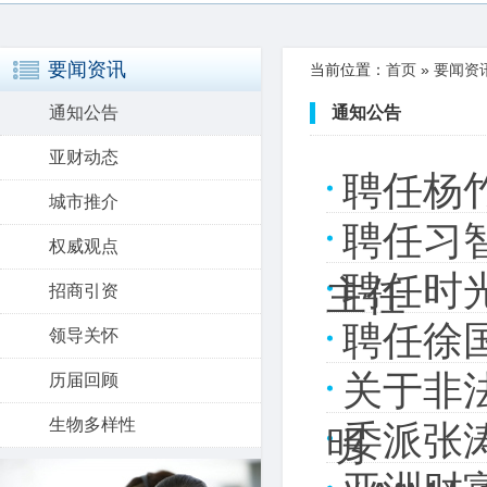
要闻资讯
当前位置：
首页
»
要闻资
通知公告
通知公告
亚财动态
聘任杨
城市推介
聘任习
权威观点
聘任时
主任
招商引资
聘任徐
领导关怀
关于非
历届回顾
生物多样性
委派张
明