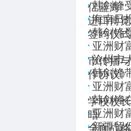
韩剑锋
亿蓝海”
海南日
进口博览
韩剑锋
签约仪式
亚洲财
沧州市
市传播与
韩剑锋
作协议》
亚洲财
韩剑锋
学校校长
亚洲财
晤
新疆贸
全面战略