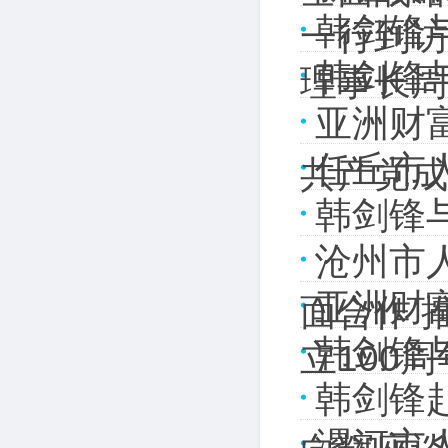
韩剑锋
一行到访
韩剑锋
理事长周
亚洲财
任丘市
共产党成
韩剑锋
沧州市
亚洲财
面合作 
韩剑锋
立100
韩剑锋
漯河市