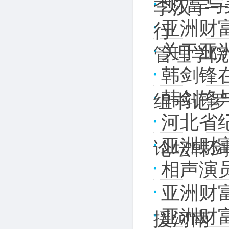
“财富
李汉宇一
亚洲财
行
关于亚
管理学院
韩剑锋
韩剑锋
组书记罗
河北省
亚洲财
论坛韩剑
相声演
亚洲财
亚洲财
援河南