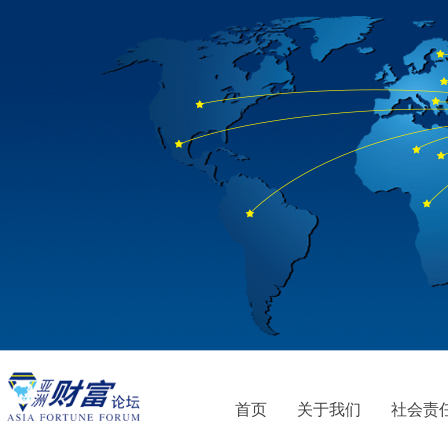
首页
关于我们
社会责