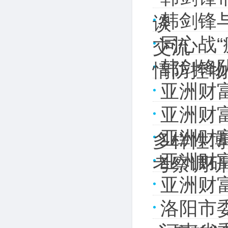
韩剑锋
谈
同心战
交流
韩剑锋
情防控物
亚洲财
亚洲财
亚洲财
多样性博
亚洲财
考察调研
亚洲财
洛阳市