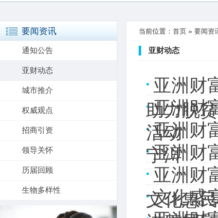
要闻资讯
当前位置：
首页
»
要闻资
通知公告
亚财动态
亚财动态
亚洲财
城市推介
亚洲财
助力脱贫
权威观点
亚洲财
活动
招商引资
亚洲财
宁洱
领导关怀
亚洲财
历届回顾
生物多样性
文化盛
文化惠民